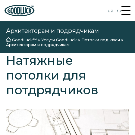
ua
ru
Архитекторам и подрядчикам
GoodLuck™
»
Услуги GoodLuck
»
Потолки под ключ
»
Архитекторам и подрядчикам
Натяжные
потолки для
потдрядчиков