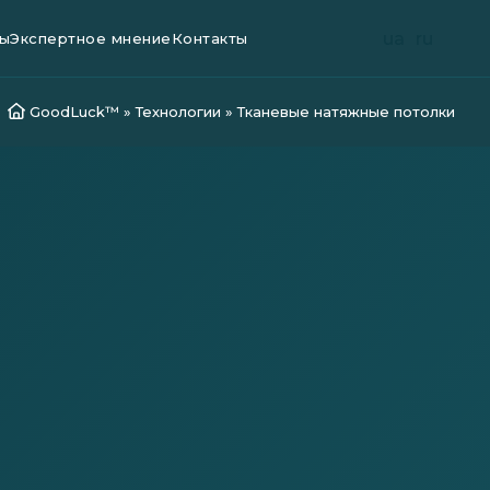
ua
ru
ы
Экспертное мнение
Контакты
GoodLuck™
»
Технологии
»
Тканевые натяжные потолки