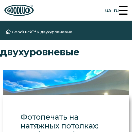
ua
ru
GoodLuck™
»
двухуровневые
двухуровневые
Фотопечать на
натяжных потолках: