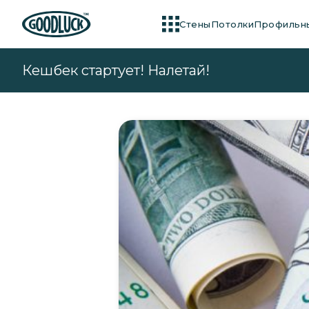
Cтены
Потолки
Профильн
Кешбек стартует! Налетай!