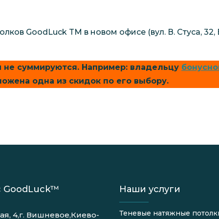
ков GoodLuck TM в новом офисе (вул. В. Стуса, 32, 
 не суммируются. Например: владельцу
бонусно
ожена одна из скидок по его выбору.
 GoodLuck™
Наши услуги
Теневые натяжные потолк
ая, 4,г. Вишневое,Киево-